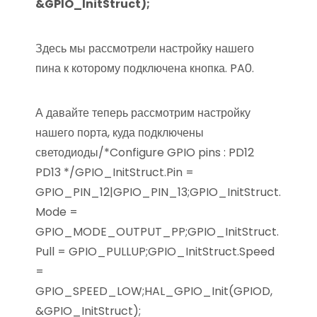
&GPIO_InitStruct);
Здесь мы рассмотрели настройку нашего
пина к которому подключена кнопка. PA0.
А давайте теперь рассмотрим настройку
нашего порта, куда подключены
светодиоды/*Configure GPIO pins : PD12
PD13 */GPIO_InitStruct.Pin =
GPIO_PIN_12|GPIO_PIN_13;GPIO_InitStruct.
Mode =
GPIO_MODE_OUTPUT_PP;GPIO_InitStruct.
Pull = GPIO_PULLUP;GPIO_InitStruct.Speed
=
GPIO_SPEED_LOW;HAL_GPIO_Init(GPIOD,
&GPIO_InitStruct);