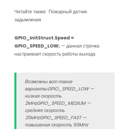
Читайте также:
Пожарный датчик
задымления
GPIO_InitStruct.Speed =
GPIO_SPEED_LOW;
— данная строчка
настраивает скорость работы выхода
Возможны вот такие
вариантыGPIO_SPEED_LOW —
низкая скорость
2MHzGPIO_SPEED_MEDIUM —
средняя скорость
25MHzGPIO_SPEED_FAST —
повышеная скорость 50MHz