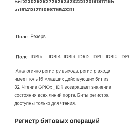
Бит
31
30
29
28
27
26
25
24
23
22
21
20
19
18
17
16
Б
ит
15
14
13
12
11
10
9
8
7
6
5
4
3
2
1
1
Резерв
Поле
IDR15
IDR14
IDR13
IDR12
IDR11
IDR10
IDR
Поле
Аналогично регистру выхода, регистр входа
имеет толь 16 младших действующих бит из
32. Чтение GPIOx_IDR возвращает значение
состояния всех линий порта. Биты регистра
доступны только для чтения.
Регистр битовых операций