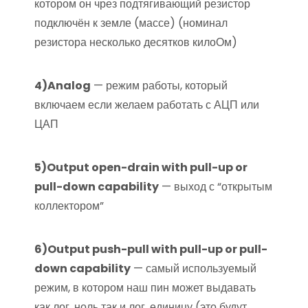
котором он чрез подтягивающий резистор
подключён к земле (массе) (номинал
резистора несколько десятков килоОм)
4)Analog
— режим работы, который
включаем если желаем работать с АЦП или
ЦАП
5)Output open-drain with pull-up or
pull-down capability
— выход с “открытым
коллектором”
6)Output push-pull with pull-up or pull-
down capability
— самый используемый
режим, в котором наш пин может выдавать
как лог. ноль так и лог. единицу (это будут