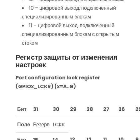
10 – цифровой выход, подключенный
специализированным блокам
11 – цифровой выход, подключенный
специализированным блокам с открытым
стоком
Регистр защиты от изменения
настроек
Port configuration lock register
(GPIOx_LCKR) (x=A..G)
Бит
31
30
29
28
27
26
2
Поле
Резерв
LCKK
13
12
11
10
9
Бит
15
14