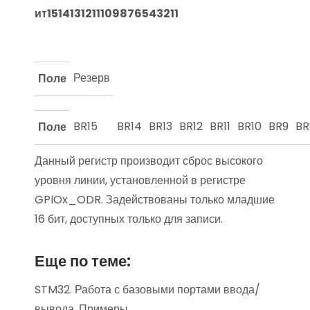
ит
15
14
13
12
11
10
9
8
7
6
5
4
3
2
1
1
Резерв
Поле
BR15
BR14
BR13
BR12
BR11
BR10
BR9
BR
Поле
Данный регистр производит сброс высокого
уровня линии, установленной в регистре
GPIOx_ODR. Задействованы только младшие
16 бит, доступных только для записи.
Еще по теме:
STM32. Работа с базовыми портами ввода/
вывода. Примеры.