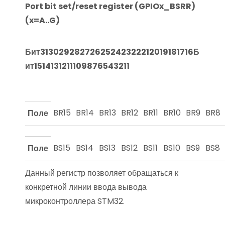
Port bit set/reset register (GPIOx_BSRR)
(x=A..G)
Бит
31
30
29
28
27
26
25
24
23
22
21
20
19
18
17
16
Б
ит
15
14
13
12
11
10
9
8
7
6
5
4
3
2
1
1
BR15
BR14
BR13
BR12
BR11
BR10
BR9
BR8
Поле
BS15
BS14
BS13
BS12
BS11
BS10
BS9
BS8
Поле
Данный регистр позволяет обращаться к
конкретной линии ввода вывода
микроконтроллера STM32.