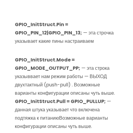
GPIO_InitStruct.Pin =
GPIO_PIN_12|GPIO_PIN_13;
— эта строчка
указывает какие пины настраиваем
GPIO_InitStruct.Mode =
GPIO_MODE_OUTPUT_PP;
— эта строка
указыввает нам режим работы — ВЫХОД
двухтактный (push-pull) . Возможные
варианты конфигурации описаны чуть выше.
GPIO_InitStruct.Pull = GPIO_PULLUP;
—
данная штука указывает что включена
подтяжка к питаниюВозможные варианты
конфигурации описаны чуть выше.