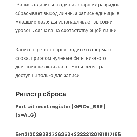
Запись единицы в один из старших разрядов
сбрасывает выход линии, а запись единицы в
младшие разряды устанавливает высокий
уровень сигнала на соответствующей линии.
Запись в регистр производится в формате
слова, при этом нулевые биты никакого
действия не оказывают. Биты регистра
доступны только для записи.
Регистр сброса
Port bit reset register (GPIOx_BRR)
(x=A..G)
Бит
31
30
29
28
27
26
25
24
23
22
21
20
19
18
17
16
Б