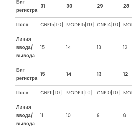
Бит
31
30
29
28
регистра
Поле
CNF15[1:0]
MODE15[1:0]
CNF14[1:0]
MOD
Линия
ввода/
15
14
13
12
вывода
Бит
15
14
13
12
регистра
Поле
CNF11[1:0]
MODE11[1:0]
CNF10[1:0]
MOD
Линия
ввода/
11
10
9
8
вывода