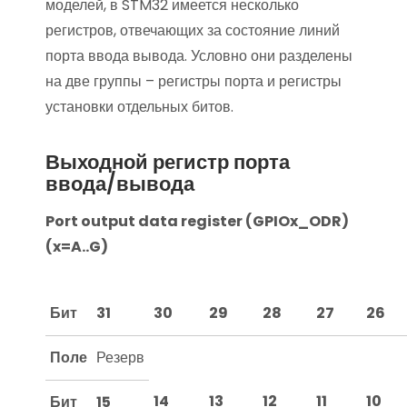
моделей, в STM32 имеется несколько
регистров, отвечающих за состояние линий
порта ввода вывода. Условно они разделены
на две группы – регистры порта и регистры
установки отдельных битов.
Выходной регистр порта
ввода/вывода
Port output data register (GPIOx_ODR)
(x=A..G)
Бит
31
30
29
28
27
26
Поле
Резерв
14
13
12
11
10
Бит
15