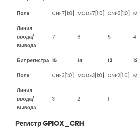
Поле
CNF7[1:0]
MODE7[1:0]
CNF6[1:0]
M
Линия
ввода/
7
6
5
4
вывода
Бит регистра
15
14
13
1
Поле
CNF3[1:0]
MODE3[1:0]
CNF2[1:0]
M
Линия
ввода/
3
2
1
вывода
Регистр GPIOX_CRH