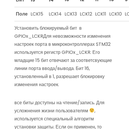
Поле
LCK15
LCK14
LCK13
LCK12
LCK11
LCK10
L
Установить блокируемый бит в
GPIOx_LCKRДля невозможности изменения
настроек порта в микроконтроллерах STM32
используется регистр GPIOx_LCKR. Его
младщие 15 бит отвечают за соответсвующие
линии порта ввода/вывода. Бит 16,
установленный в 1, разрешает блокировку
изменения настроек.
все биты доступны на чтение/запись. Для
усложнения жизни пользователям
,
используется специальный алгоритм
установки защиты. Если он применен, то