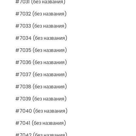
#7031 (без названия)
#7032 (без названия)
#7033 (без названия)
#7034 (без названия)
#7035 (без названия)
#7036 (без названия)
#7037 (без названия)
#7038 (без названия)
#7039 (без названия)
#7040 (без названия)
#7041 (без названия)
#7042 (без названия)