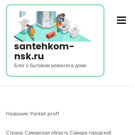
Перейти
к
содержимому
santehkom-
nsk.ru
Блог о бытовом ремонте в доме
Название: Parket proff
Страна: Самарская область Самара городской