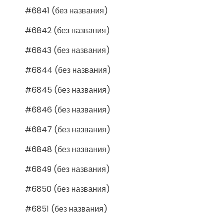
#6841 (без названия)
#6842 (без названия)
#6843 (без названия)
#6844 (без названия)
#6845 (без названия)
#6846 (без названия)
#6847 (без названия)
#6848 (без названия)
#6849 (без названия)
#6850 (без названия)
#6851 (без названия)