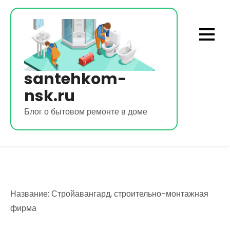
Перейти
к
содержимому
santehkom-
nsk.ru
Блог о бытовом ремонте в доме
Название: Стройавангард, строительно-монтажная
фирма