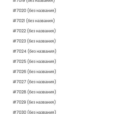
#7019 (без названия)
#7020 (без названия)
#7021 (без названия)
#7022 (без названия)
#7023 (без названия)
#7024 (без названия)
#7025 (без названия)
#7026 (без названия)
#7027 (без названия)
#7028 (без названия)
#7029 (без названия)
#7030 (без названия)