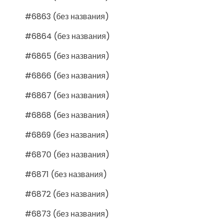
#6863 (без названия)
#6864 (без названия)
#6865 (без названия)
#6866 (без названия)
#6867 (без названия)
#6868 (без названия)
#6869 (без названия)
#6870 (без названия)
#6871 (без названия)
#6872 (без названия)
#6873 (без названия)