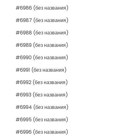
#6986 (без названия)
#6987 (без названия)
#6988 (без названия)
#6989 (без названия)
#6990 (без названия)
#6991 (без названия)
#6992 (без названия)
#6993 (без названия)
#6994 (без названия)
#6995 (без названия)
#6996 (без названия)