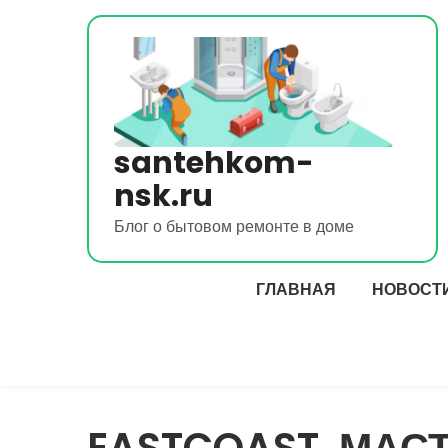
Перейти
к
содержимому
santehkom-
nsk.ru
Блог о бытовом ремонте в доме
ГЛАВНАЯ
НОВОСТ
EASTCOAST, МАС