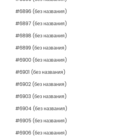
#6896 (без названия)
#6897 (без названия)
#6898 (без названия)
#6899 (без названия)
#6900 (без названия)
#6901 (без названия)
#6902 (без названия)
#6903 (без названия)
#6904 (без названия)
#6905 (без названия)
#6906 (без названия)