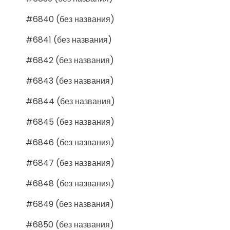
#6840 (без названия)
#6841 (без названия)
#6842 (без названия)
#6843 (без названия)
#6844 (без названия)
#6845 (без названия)
#6846 (без названия)
#6847 (без названия)
#6848 (без названия)
#6849 (без названия)
#6850 (без названия)