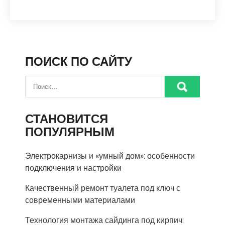
ПОИСК ПО САЙТУ
СТАНОВИТСЯ
ПОПУЛЯРНЫМ
Электрокарнизы и «умный дом»: особенности
подключения и настройки
Качественный ремонт туалета под ключ с
современными материалами
Технология монтажа сайдинга под кирпич: