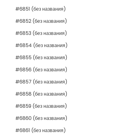
#6851 (без названия)
#6852 (без названия)
#6853 (без названия)
#6854 (без названия)
#6855 (без названия)
#6856 (без названия)
#6857 (без названия)
#6858 (без названия)
#6859 (без названия)
#6860 (без названия)
#6861 (без названия)