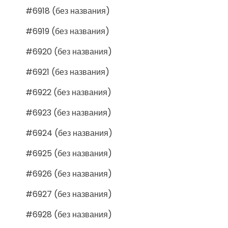
#6918 (без названия)
#6919 (без названия)
#6920 (без названия)
#6921 (без названия)
#6922 (без названия)
#6923 (без названия)
#6924 (без названия)
#6925 (без названия)
#6926 (без названия)
#6927 (без названия)
#6928 (без названия)