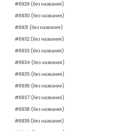
#6929 (без названия)
#6930 (без названия)
#6931 (без названия)
#6932 (без названия)
#6933 (без названия)
#6934 (без названия)
#6935 (без названия)
#6936 (без названия)
#6937 (без названия)
#6938 (без названия)
#6939 (без названия)