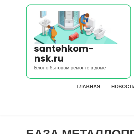
Перейти
к
содержимому
santehkom-
nsk.ru
Блог о бытовом ремонте в доме
ГЛАВНАЯ
НОВОСТ
БАЗА МЕТАЛЛОПР