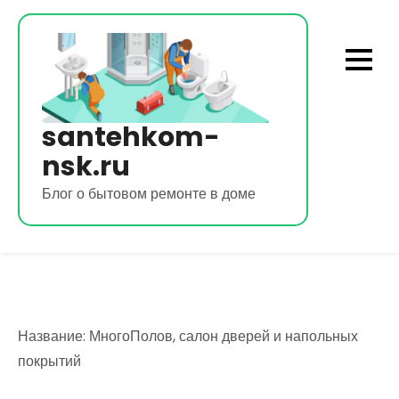
Перейти
к
содержимому
santehkom-
nsk.ru
Блог о бытовом ремонте в доме
Название: МногоПолов, салон дверей и напольных
покрытий