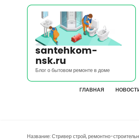
Перейти
к
содержимому
santehkom-
nsk.ru
Блог о бытовом ремонте в доме
ГЛАВНАЯ
НОВОСТ
Название: Стривер строй, ремонтно-строитель