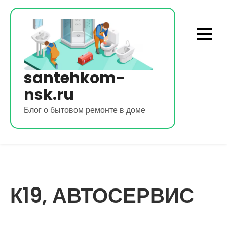
Перейти
к
содержимому
santehkom-
nsk.ru
Блог о бытовом ремонте в доме
К19, АВТОСЕРВИС