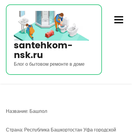
Перейти
к
содержимому
santehkom-
nsk.ru
Блог о бытовом ремонте в доме
Название: Башпол
Страна: Республика Башкортостан Уфа городской