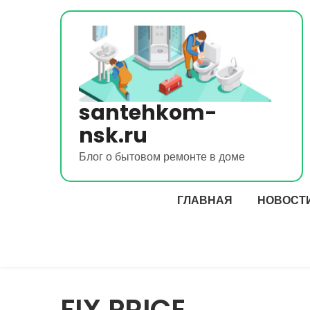
Перейти
к
содержимому
santehkom-
nsk.ru
Блог о бытовом ремонте в доме
ГЛАВНАЯ
НОВОСТ
FIX PRICE