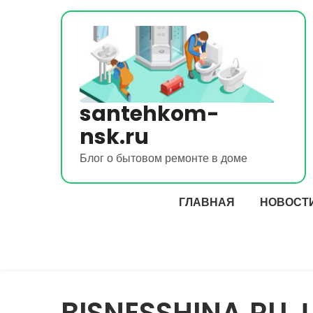
Перейти
к
содержимому
santehkom-
nsk.ru
Блог о бытовом ремонте в доме
ГЛАВНАЯ
НОВОСТ
BISNESSHINA.R