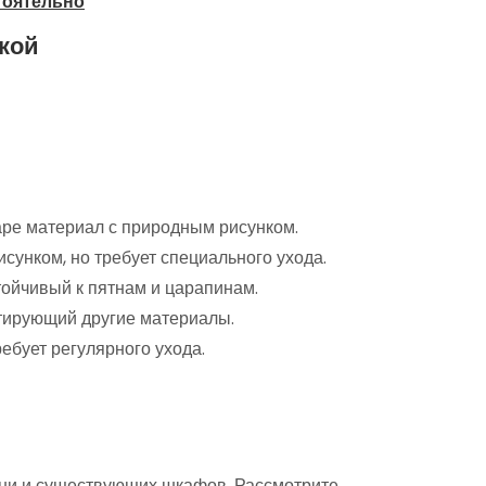
тоятельно
кой
аре материал с природным рисунком.
унком, но требует специального ухода.
тойчивый к пятнам и царапинам.
тирующий другие материалы.
ребует регулярного ухода.
хни и существующих шкафов. Рассмотрите